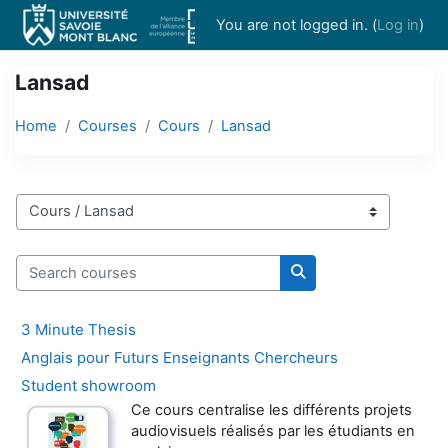
Skip to main content
You are not logged in. (
Log in
)
Lansad
Home
Courses
Cours
Lansad
Course categories
Search courses
Search courses
3 Minute Thesis
Anglais pour Futurs Enseignants Chercheurs
Student showroom
Ce cours centralise les différents projets
audiovisuels réalisés par les étudiants en