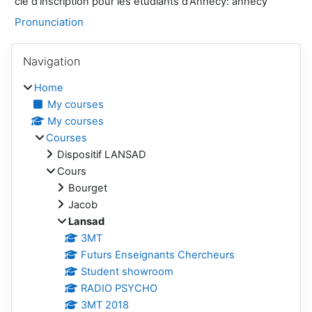
clé d'inscription pour les étudiants d'Annecy: annecy
Pronunciation
Blocks
Skip Navigation
Navigation
Home
My courses
My courses
Courses
Dispositif LANSAD
Cours
Bourget
Jacob
Lansad
3MT
Futurs Enseignants Chercheurs
Student showroom
RADIO PSYCHO
3MT 2018