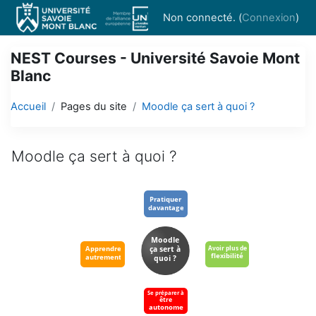
Passer au contenu principal
Non connecté. (
Connexion
)
NEST Courses - Université Savoie Mont
Blanc
Accueil
Pages du site
Moodle ça sert à quoi ?
Moodle ça sert à quoi ?
Conditions d’achèvement