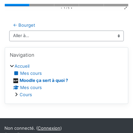
← Bourget
Aller à…
Blocs
Passer Navigation
Navigation
Accueil
Mes cours
Moodle ça sert à quoi ?
Mes cours
Cours
Blocs supplémentaires
Non connecté. (
Connexion
)