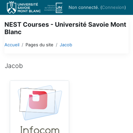
Passer au contenu principal
Non connecté. (
Connexion
)
NEST Courses - Université Savoie Mont
Blanc
Accueil
Pages du site
Jacob
Jacob
Conditions d’achèvement