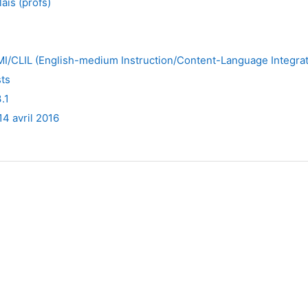
is (profs)
MI/CLIL (English-medium Instruction/Content-Language Integra
ts
.1
4 avril 2016