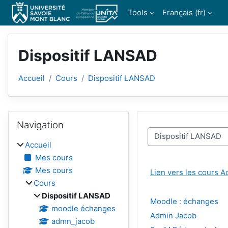
Passer au contenu principal
Tools
Français ‎(fr)‎
Dispositif LANSAD
Accueil
Cours
Dispositif LANSAD
Blocs
Passer Navigation
Navigation
Catégories de cours
Accueil
Mes cours
Mes cours
Lien vers les cours 
Cours
Dispositif LANSAD
Moodle : échanges
moodle échanges
Admin Jacob
admn_jacob