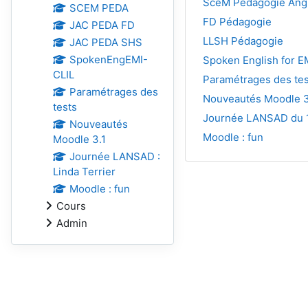
SceM Pédagogie Angla
SCEM PEDA
FD Pédagogie
JAC PEDA FD
LLSH Pédagogie
JAC PEDA SHS
SpokenEngEMI-
Spoken English for E
CLIL
Paramétrages des tes
Paramétrages des
Nouveautés Moodle 3
tests
Journée LANSAD du 1
Nouveautés
Moodle : fun
Moodle 3.1
Journée LANSAD :
Linda Terrier
Moodle : fun
Cours
Admin